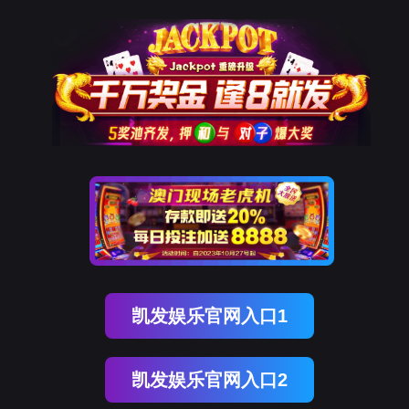
凯发娱乐官网入口1
凯发娱乐官网入口2