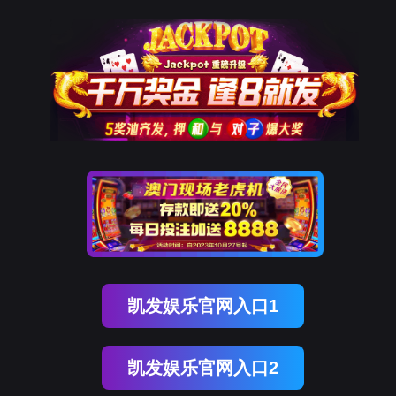
凯发娱乐官网入口1
凯发娱乐官网入口2